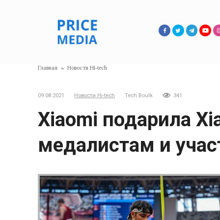
Перейти
к
контенту
Главная
»
Новости Hi-tech
09.08.2021
Новости Hi-tech
Tech Boulk
341
Xiaomi подарила Xia
медалистам и учас