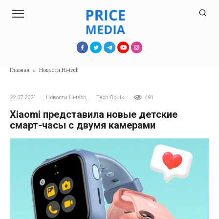
Перейти
к
контенту
Главная
»
Новости Hi-tech
22.07.2021
Новости Hi-tech
Tech Boulk
491
Xiaomi представила новые детские
смарт-часы с двумя камерами