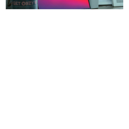
Apple анонсувала нову версію операційної системи
macOS Big Sur для своїх комп’ютерів.