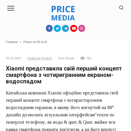
Перейти
к
контенту
Главная
»
Новости Hi-tech
05.02.2021
Новости Hi-tech
Tech Boulk
361
Xiaomi представила свій перший концепт
смартфона з чотиригранним екраном-
водоспадом
Китайська компанія Xiaomi офіційно представила свій
перший концепт смартфона з чотиристороннім
водоспадним екраном, в якому його вигнутий на 88°
дизайн дозволить візуальним інтерфейсам"текти по
поверхні телефону, як вода & quot;.& Quot; майже вся
рамка смартфона покрита дисплеєм, а на його корпусі