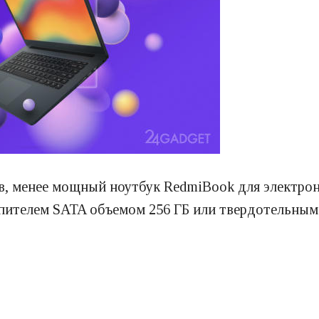
ов, менее мощный ноутбук RedmiBook для электро
копителем SATA объемом 256 ГБ или твердотельны