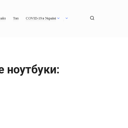
айл
Топ
COVID-19 в Україні
 ноутбуки: