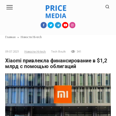
Перейти
к
контенту
Главная
»
Новости Hi-tech
09.07.2021
Новости Hi-tech
Tech Boulk
341
Xiaomi привлекла финансирование в $1,2
млрд с помощью облигаций