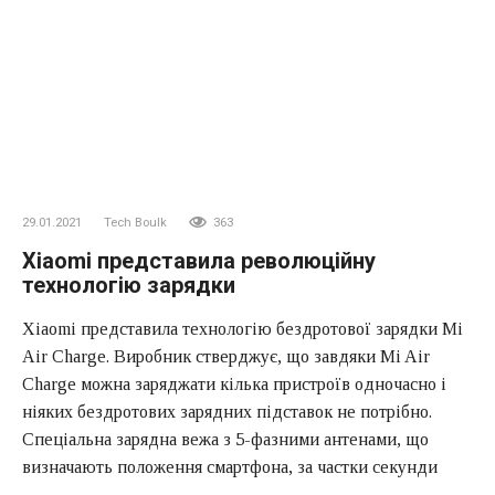
29.01.2021
Tech Boulk
363
Xiaomi представила революційну
технологію зарядки
Xiaomi представила технологію бездротової зарядки Mi
Air Charge. Виробник стверджує, що завдяки Mi Air
Charge можна заряджати кілька пристроїв одночасно і
ніяких бездротових зарядних підставок не потрібно.
Спеціальна зарядна вежа з 5-фазними антенами, що
визначають положення смартфона, за частки секунди
випромінює міліметрові хвилі в напрямку пристрою, які