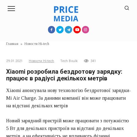
Перейти
к
контенту
Главная
»
Новости Hi-tech
29.01.2021
Новости Hi-tech
Tech Boulk
341
Xiaomi розробила бездротову зарядку:
працює в радіусі декількох метрів
Xiaomi анонсувала нову технологію бездротової зарядки-
Mi Air Charge. За даними компанії він може працювати
на відстані декількох метрів
Новий зарядний пристрій може працювати з потужністю
5 Вт для декількох пристроїв на відстані до декількох
метрів, а на ефективність не впливають фізичні