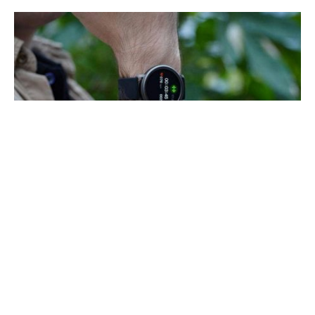
Китайский гигант Xiaomi создал обширную экосистему,
которая включает в себя довольно много брендов.
Компания Mibro, которая финансируется компанией
Xiaomi, выпустила недорогие интеллектуальные часы
Mibro Air.