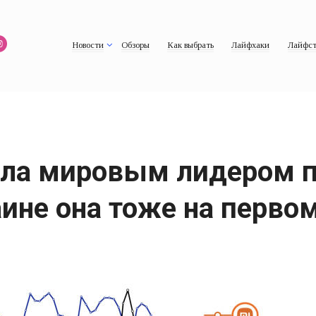
Новости
Обзоры
Как выбрать
Лайфхаки
Лайфст
тала мировым лидером 
аине она тоже на перво