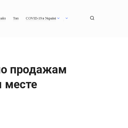
айл
Топ
COVID-19 в Україні
по продажам
м месте