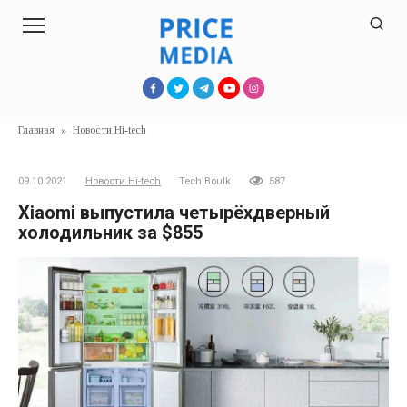
Перейти
к
контенту
Главная
»
Новости Hi-tech
09.10.2021
Новости Hi-tech
Tech Boulk
587
Xiaomi выпустила четырёхдверный
холодильник за $855