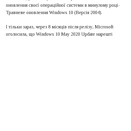
оновлення своєї операційної системи в минулому році-
Травневе оновлення Windows 10 (Версія 2004).
І тільки зараз, через 8 місяців після релізу, Microsoft
оголосила, що Windows 10 May 2020 Update нарешті
готова до "широкого розгортання".