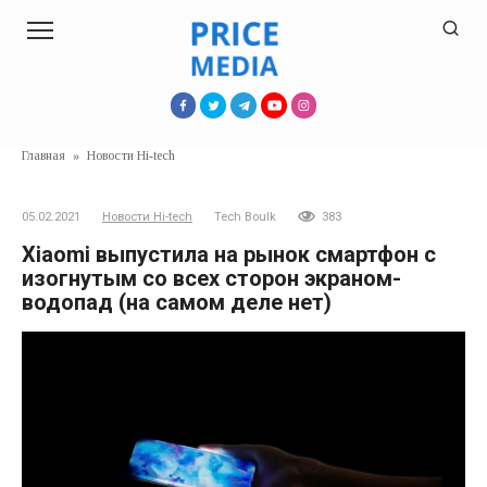
Перейти
к
контенту
Главная
»
Новости Hi-tech
05.02.2021
Новости Hi-tech
Tech Boulk
383
Xiaomi выпустила на рынок смартфон с
изогнутым со всех сторон экраном-
водопад (на самом деле нет)