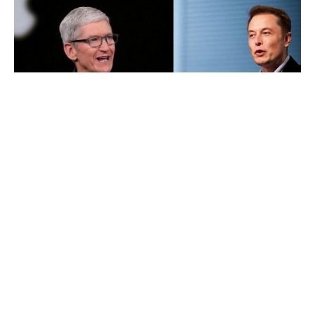
В конце прошлого года Илон Маск рассказал, что в свое
время, когда дела у Tesla шли очень плохо, он связался с
главой компании Тимом Куком, чтобы обсудить
возможность продажи Tesla купертинскому гиганту.
Однако тогда глава Apple якобы отказался от встречи.