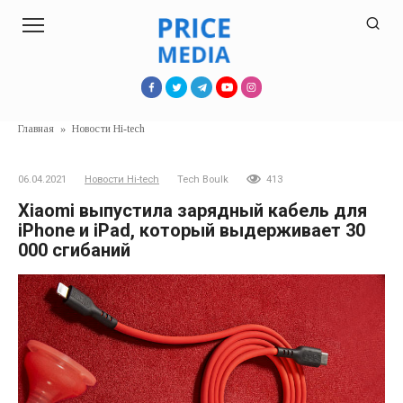
Перейти
к
контенту
Главная
»
Новости Hi-tech
06.04.2021
Новости Hi-tech
Tech Boulk
413
Xiaomi выпустила зарядный кабель для
iPhone и iPad, который выдерживает 30
000 сгибаний