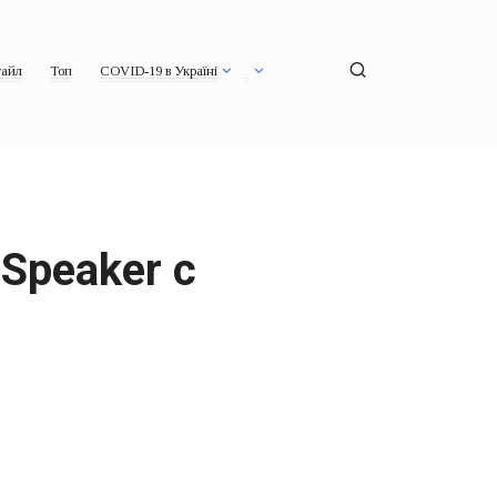
айл
Топ
COVID-19 в Україні
Speaker с