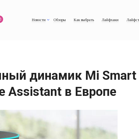
Новости
Обзоры
Как выбрать
Лайфхаки
Лайфст
мный динамик Mi Smart 
 Assistant в Европе