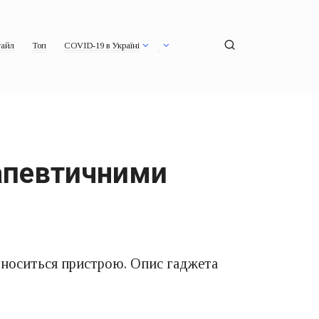
айл
Топ
COVID-19 в Україні
рапевтичними
о носиться пристрою. Опис гаджета