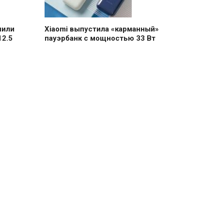
чили
Xiaomi выпустила «карманный»
12.5
пауэрбанк с мощностью 33 Вт