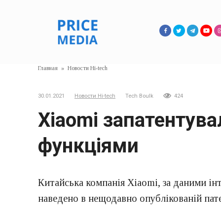
Перейти
к
контенту
Главная
»
Новости Hi-tech
30.01.2021
Новости Hi-tech
Tech Boulk
424
Xiaomi запатентув
функціями
Китайська компанія Xiaomi, за даними і
наведено в нещодавно опублікованій пат