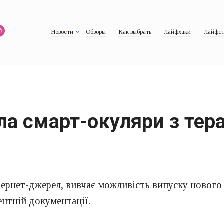
Новости
Обзоры
Как выбрать
Лайфхаки
Лайфст
ала смарт-окуляри з те
нтернет-джерел, вивчає можливість випуску новог
ентній документації.