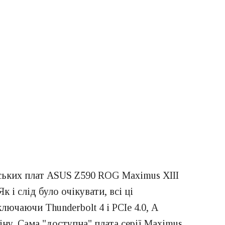
ських плат ASUS Z590 ROG Maximus XIII
 і слід було очікувати, всі ці
лючаючи Thunderbolt 4 і PCIe 4.0, А
іну. Сама "доступна" плата серії Maximus