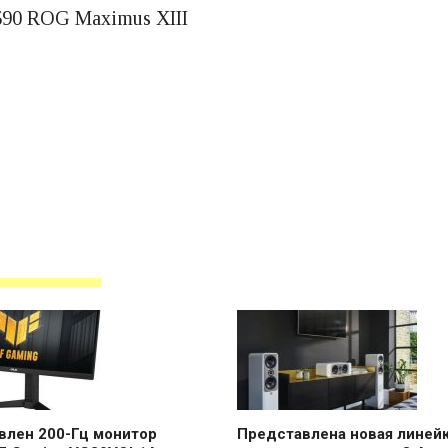
590 ROG Maximus XIII
влен 200-Гц монитор
Представлена ​​новая линей