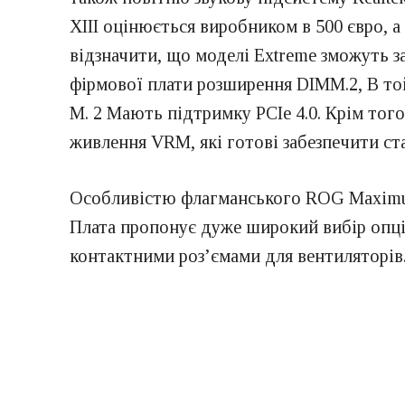
XIII оцінюється виробником в 500 євро, а
відзначити, що моделі Extreme зможуть з
фірмової плати розширення DIMM.2, В той
M. 2 Мають підтримку PCIe 4.0. Крім тог
живлення VRM, які готові забезпечити ст
Особливістю флагманського ROG Maximus X
Плата пропонує дуже широкий вибір опці
контактними роз’ємами для вентиляторів