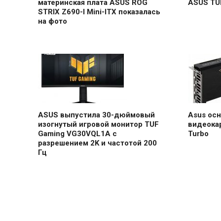
материнская плата ASUS ROG
ASUS TU
STRIX Z690-I Mini-ITX показалась
на фото
ASUS выпустила 30-дюймовый
Asus ос
изогнутый игровой монитор TUF
видеокар
Gaming VG30VQL1A с
Turbo
разрешением 2K и частотой 200
Гц