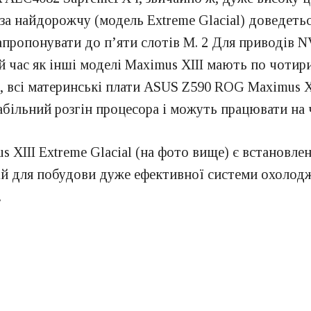
 за найдорожчу (модель Extreme Glacial) доведеть
апропонувати до п’яти слотів M. 2 Для приводів N
 час як інші моделі Maximus XIII мають по чотири
о, всі материнські плати ASUS Z590 ROG Maximus 
абільний розгін процесора і можуть працювати на
III Extreme Glacial (на фото вище) є встановлен
й для побудови дуже ефективної системи охолодж
.