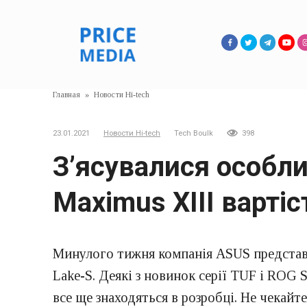
Перейти
к
контенту
Главная
»
Новости Hi-tech
23.01.2021
Новости Hi-tech
Tech Boulk
398
З’ясувалися особл
Maximus XIII варті
Минулого тижня компанія ASUS представил
Lake-S. Деякі з новинок серії TUF і ROG
все ще знаходяться в розробці. Не чекайте