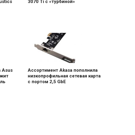
stics
3070 Ti с «турбиной»
 Asus
Ассортимент Akasa пополнила
ужит
низкопрофильная сетевая карта
ель
с портом 2,5 GbE