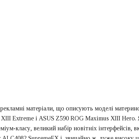
 рекламні матеріали, що описують моделі материн
III Extreme і ASUS Z590 ROG Maximus XIII Hero. Як
ум-класу, великий набір новітніх інтерфейсів, вк
k ALC4082 SupremeFX і, звичайно ж, дуже високу ц