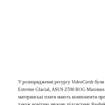
У розпорядженні ресурсу
VideoCardz
були
Extreme Glacial, ASUS Z590 ROG Maximus X
материнські плати мають компоненти премі
також новітню звукову підсистему Realte