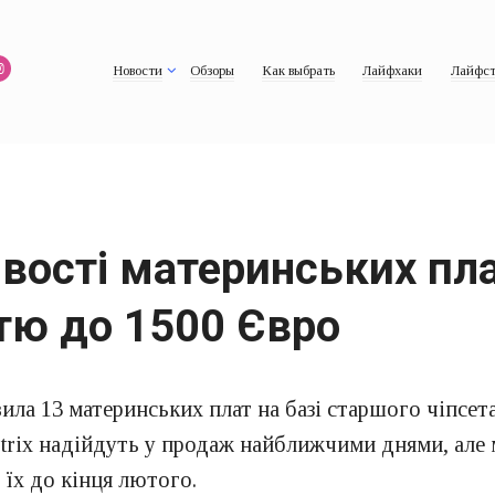
Новости
Обзоры
Как выбрать
Лайфхаки
Лайфст
ивості материнських пл
стю до 1500 Євро
а 13 материнських плат на базі старшого чіпсета 
 Strix надійдуть у продаж найближчими днями, але
 їх до кінця лютого.