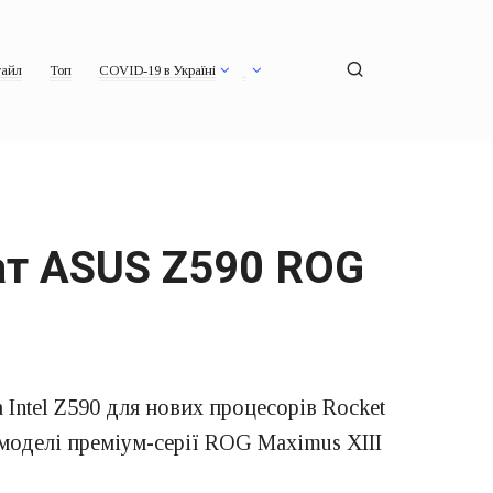
айл
Топ
COVID-19 в Україні
ат ASUS Z590 ROG
Intel Z590 для нових процесорів Rocket
 моделі преміум-серії ROG Maximus XIII