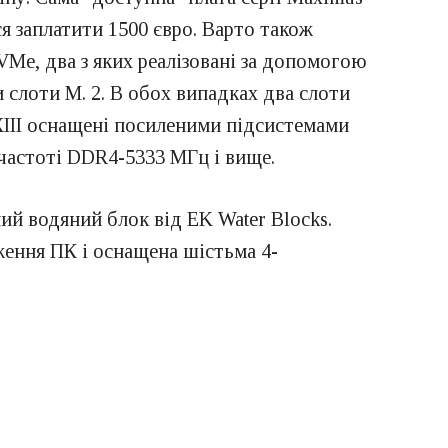
ся заплатити 1500 євро. Варто також
VMe, два з яких реалізовані за допомогою
 слоти M. 2. В обох випадках два слоти
XIII оснащені посиленими підсистемами
 частоті DDR4-5333 МГц і вище.
ий водяний блок від EK Water Blocks.
ення ПК і оснащена шістьма 4-