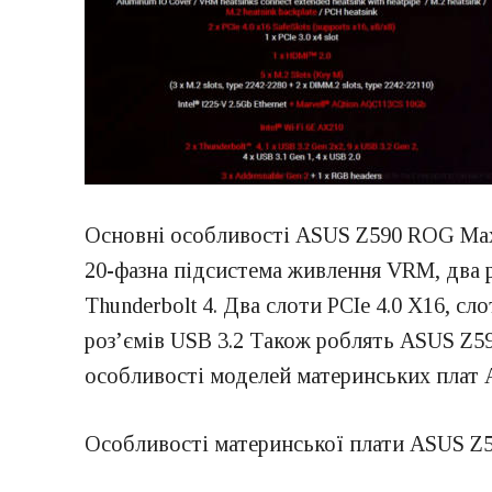
Основні особливості ASUS Z590 ROG Maxi
20-фазна підсистема живлення VRM, два ро
Thunderbolt 4. Два слоти PCIe 4.0 X16, сл
роз’ємів USB 3.2 Також роблять ASUS Z590
особливості моделей материнських плат 
Особливості материнської плати ASUS Z5