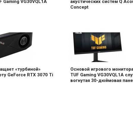
F Gaming VG30VQL1A
акустических систем Q Acou
Concept
нащает «турбиной»
Основой игрового монитора
ту GeForce RTX 3070 Ti
TUF Gaming VG30VQL1A сл
вогнутая 30-дюймовая пан