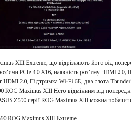
mus XIII Extreme, що відрізняють його від попе
з’єми PCIe 4.0 X16, наявність роз’єму HDMI 2.0, П
от HDMI 2.0, Підтримка Wi-Fi 6E, два слота Thunderb
 ROG Maximus XIII Hero відмінним від попередньої 
ASUS Z590 серії ROG Maximus XIII можна побачити
90 ROG Maximus XIII Extreme