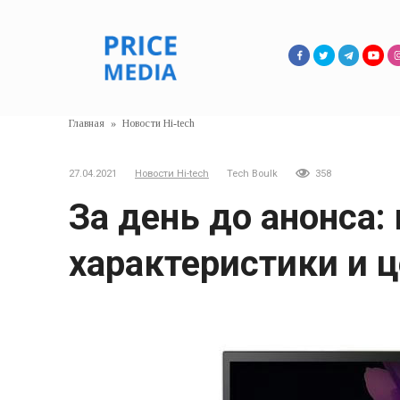
Перейти
к
контенту
Главная
»
Новости Hi-tech
27.04.2021
Новости Hi-tech
Tech Boulk
358
За день до анонса
характеристики и ц