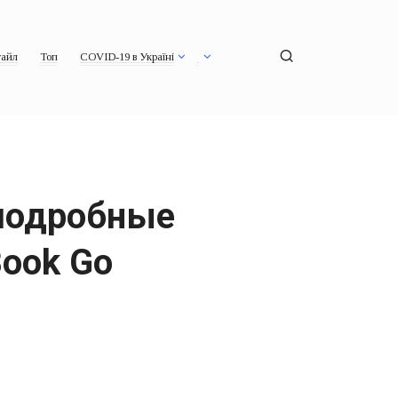
айл
Топ
COVID-19 в Україні
 подробные
Book Go