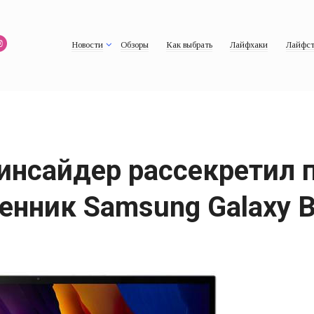
Новости
Обзоры
Как выбрать
Лайфхаки
Лайфст
: инсайдер рассекретил
енник Samsung Galaxy 