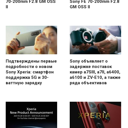
70-200mm F2.8 GM OSS
Sony FE 70-200mm F2.8
II
GM OSS II
Подтверждены первые
Sony объявляет о
подробности о новом
задержке поставок
Sony Xperia: смартфон
камер a7SIII, a7II, a6400,
поддержка 5G и 30-
a6100 и ZV-E10, а также
ваттную зарядку
ряда объективов