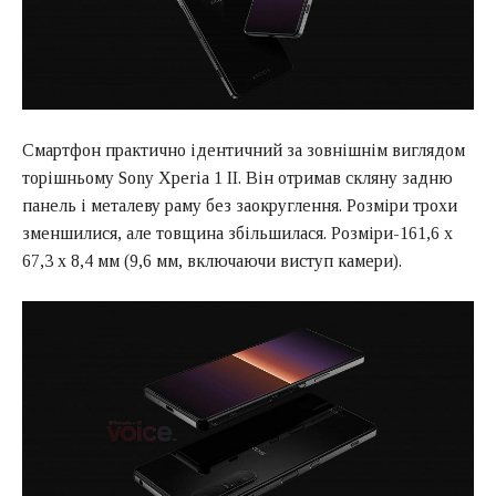
Смартфон практично ідентичний за зовнішнім виглядом
торішньому Sony Xperia 1 II. Він отримав скляну задню
панель і металеву раму без заокруглення. Розміри трохи
зменшилися, але товщина збільшилася. Розміри-161,6 х
67,3 х 8,4 мм (9,6 мм, включаючи виступ камери).