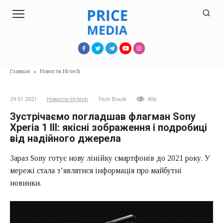
Перейти
к
контенту
Главная
»
Новости Hi-tech
29.01.2021
Новости Hi-tech
Tech Boulk
406
Зустрічаємо погладшав флагман Sony
Xperia 1 III: якісні зображення і подробиці
від надійного джерела
Зараз Sony готує нову лінійку смартфонів до 2021 року. У
мережі стала з’являтися інформація про майбутні
новинки.