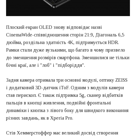
Плоский екран OLED знову відповідає назві
CinemaWide-співвідношення сторін 21:9, Діагональ 6,5
дюйма, роздільна здатність 4K, підтримується HDR.
Рамки стали дуже вузькими, що багато в чому призвело
до зменшення розмірів смартфона. Зменшилися не тільки
бічні краї, але і "лоб" і "підборіддя".
Задня камера отримала три основні модулі, оптику ZEISS
і додатковий 3D-датчик iToF. Одним з модулів камери
став перископ. Є також підтримка 5g, сканер відбитків
пальців в кнопці живлення, подвійні фронтальні
динаміки і кнопка з лівого боку для швидкого виконання
різних завдань, як в Xperia Pro.
Стів Хеммерстоффер має великий досвід створення