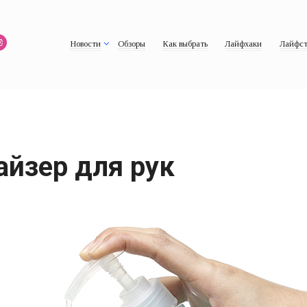
Новости
Обзоры
Как выбрать
Лайфхаки
Лайфст
айзер для рук