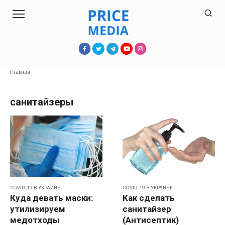
Перейти
к
контенту
Главная
санитайзеры
COVID-19 В УКРАИНЕ
COVID-19 В УКРАИНЕ
Куда девать маски:
Как сделать
утилизируем
санитайзер
медотходы
(Антисептик)