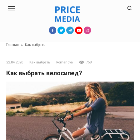
Перейти
к
контенту
Главная
»
Как выбрать
22.04.2020
Как выбрать
Romanova
758
Как выбрать велосипед?