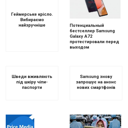
Геймерське крісло.
Вибираємо
найзручніше
Потенциальный
бестселлер Samsung
Galaxy A72
протестировали перед
выходом
Шведи вживляють
Samsung знову
під шкіру чіпи-
запрошує на анонс
паспорти
нових смартфонів