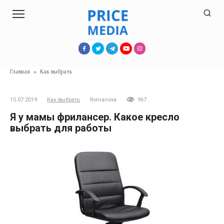
Перейти
к
контенту
Главная
»
Как выбрать
15.07.2019
Как выбрать
Romanova
967
Я у мамы фрилансер. Какое кресло
выбрать для работы