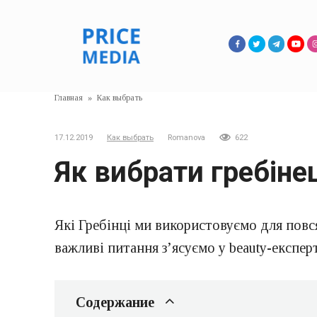
Перейти
к
контенту
Главная
»
Как выбрать
17.12.2019
Как выбрать
Romanova
622
Як вибрати гребіне
Які Гребінці ми використовуємо для повс
важливі питання з’ясуємо у beauty-експерт
Содержание