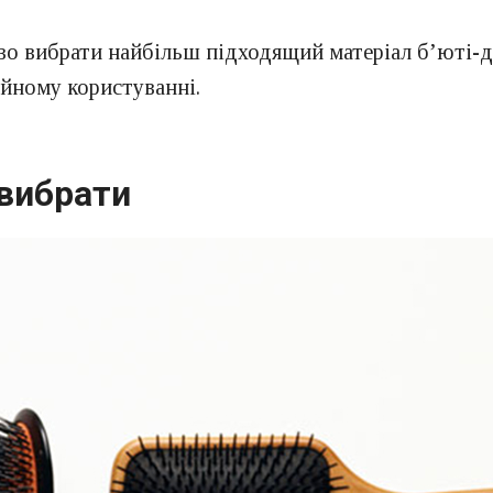
о вибрати найбільш підходящий матеріал б’юті-де
ійному користуванні.
 вибрати