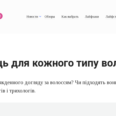
Новости
Обзоры
Как выбрать
Лайфхаки
Лайфст
ць для кожного типу во
якденного догляду за волоссям? Чи підходять вон
ів і трихологів.