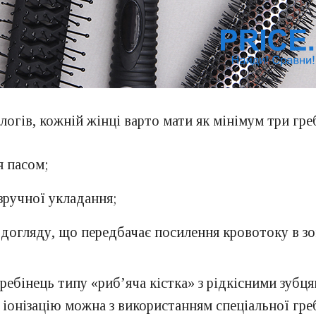
логів, кожній жінці варто мати як мінімум три гре
я пасом;
зручної укладання;
догляду, що передбачає посилення кровотоку в зон
ребінець типу «риб’яча кістка» з рідкісними зубця
у іонізацію можна з використанням спеціальної гре