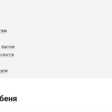
сям
х пасом
олосся
нцем
ебеня