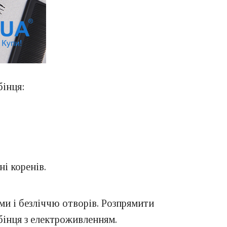
бінця:
і коренів.
ми і безліччю отворів. Розпрямити
бінця з електроживленням.