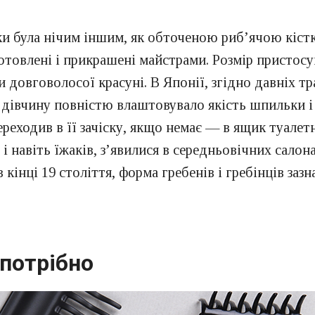
інки була нічим іншим, як обточеною риб’ячою кіс
отовлені і прикрашені майстрами. Розмір пристосу
 довговолосої красуні. В Японії, згідно давніх т
дівчину повністю влаштовувало якість шпильки і 
ереходив в її зачіску, якщо немає — в ящик туалет
 навіть їжаків, з’явилися в середньовічних салона
кінці 19 століття, форма гребенів і гребінців заз
 потрібно