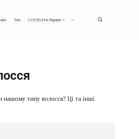
айл
Топ
COVID-19 в Україні
лосся
и нашому типу волосся? Ці та інші