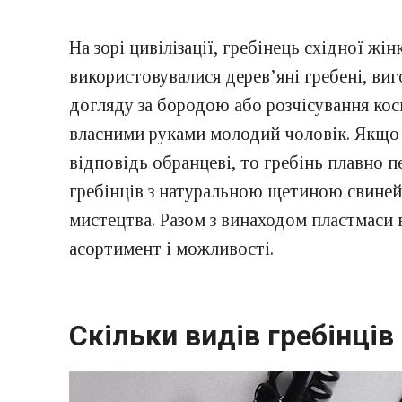
На зорі цивілізації, гребінець східної ж
використовувалися дерев’яні гребені, виг
догляду за бородою або розчісування коси
власними руками молодий чоловік. Якщо 
відповідь обранцеві, то гребінь плавно п
гребінців з натуральною щетиною свиней і
мистецтва. Разом з винаходом пластмаси в 
асортимент
і можливості.
Скільки видів гребінців