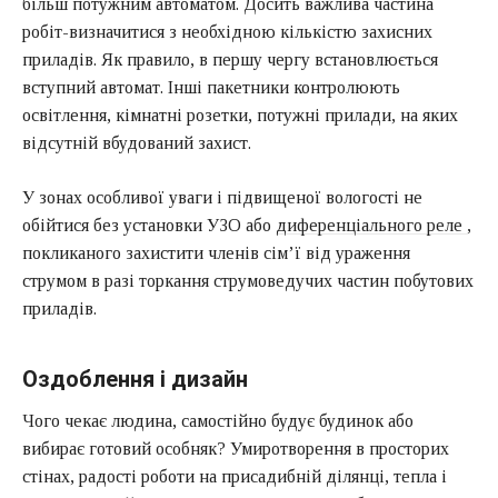
більш потужним автоматом. Досить важлива частина
робіт-визначитися з необхідною кількістю захисних
приладів. Як правило, в першу чергу встановлюється
вступний автомат. Інші пакетники контролюють
освітлення, кімнатні розетки, потужні прилади, на яких
відсутній вбудований захист.
У зонах особливої уваги і підвищеної вологості не
обійтися без установки УЗО або
диференціального реле
,
покликаного захистити членів сім’ї від ураження
струмом в разі торкання струмоведучих частин побутових
приладів.
Оздоблення і дизайн
Чого чекає людина, самостійно будує будинок або
вибирає готовий особняк? Умиротворення в просторих
стінах, радості роботи на присадибній ділянці, тепла і