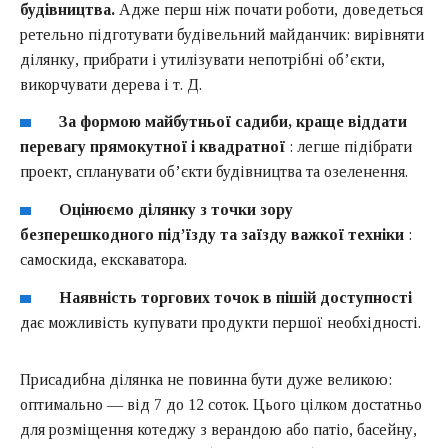
будівництва.
Адже перш ніж почати роботи, доведеться
ретельно підготувати будівельний майданчик: вирівняти
ділянку, прибрати і утилізувати непотрібні об’єкти,
викорчувати дерева і т. Д.
За формою майбутньої садиби, краще віддати
перевагу прямокутної і квадратної
: легше підібрати
проект, спланувати об’єкти будівництва та озеленення.
Оцінюємо ділянку з точки зору
безперешкодного під’їзду та заїзду важкої техніки
:
самоскида, екскаватора.
Наявність торгових точок в пішій доступності
дає можливість купувати продукти першої необхідності.
Присадибна ділянка не повинна бути дуже великою:
оптимально — від 7 до 12 соток. Цього цілком достатньо
для розміщення котеджу з верандою або патіо, басейну,