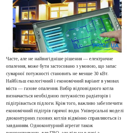
Часте, але не найвигідніше рішення — електричне
опалення, може бути застосовано з умовою, що запас
сумарної потужності становить не менше 30 кВт.
Найбільш екологічний і економічний варіант в умовах
міста — газове опалення. Вибір відповідного котла
визначається необхідною потужністю радіаторів і
підігрівається підлоги. Крім того, важливо забезпечити
економічний підігрів гарячої води. Універсальні моделі
двоконтурних газових котлів
відмінно справляються із
завданням. Одноконтурний агрегат також
використовують для ГВО, але тільки в парі з