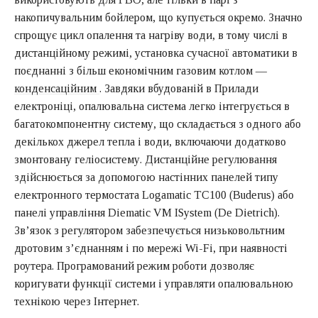
накопичувальним бойлером, що купується окремо. Значно
спрощує цикл опалення та нагріву води, в тому числі в
дистанційному режимі, установка сучасної автоматики в
поєднанні з більш економічним газовим котлом —
конденсаційним
. Завдяки вбудованій в Прилади
електроніці, опалювальна система легко інтегрується в
багатокомпонентну систему, що складається з одного або
декількох джерел тепла і води, включаючи додатково
змонтовану геліосистему. Дистанційне регулювання
здійснюється за допомогою настінних панелей типу
електронного термостата Logamatic TC100 (Buderus) або
панелі управління Diematic VM ISystem (De Dietrich).
Зв’язок з регулятором забезпечується низьковольтним
дротовим з’єднанням і по мережі Wi-Fi, при наявності
роутера. Програмований режим роботи дозволяє
коригувати функції системи і управляти опалювальною
технікою через Інтернет.