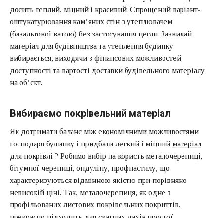
досить теплий, міцний і красивий. Спрощений варіант-
оштукатурювання кам’яних стін з утеплювачем
(базальтової ватою) без застосування цегли. Зазвичай
матеріал для будівництва та утеплення будинку
вибирається, виходячи з фінансових можливостей,
доступності та вартості доставки будівельного матеріалу
на об’єкт.
Вибираємо покрівельний матеріал
Як дотримати баланс між економічними можливостями
господаря будинку і придбати легкий і міцний
матеріал
для покрівлі
? Робимо вибір на користь металочерепиці,
бітумної черепиці, ондуліну, профнастилу, що
характеризуються відмінною якістю при порівняно
невисокій ціні. Так, металочерепиця, як одне з
профільованих листових покрівельних покриттів,
прекрасно підходить для скатних дахів простої