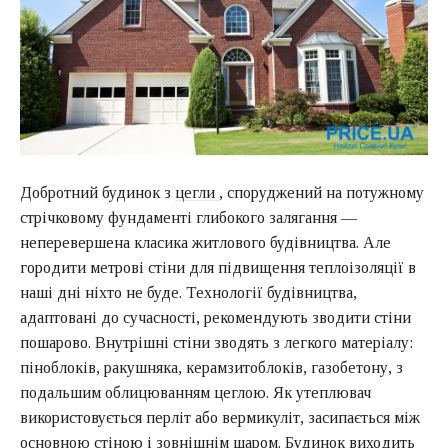
Добротний будинок з
цегли
, споруджений на потужному
стрічковому фундаменті глибокого залягання —
неперевершена класика житлового будівництва. Але
городити метрові стіни для підвищення теплоізоляції в
наші дні ніхто не буде. Технології будівництва,
адаптовані до сучасності, рекомендують зводити стіни
пошарово. Внутрішні стіни зводять з легкого матеріалу:
піноблоків, ракушняка, керамзитоблоків, газобетону, з
подальшим облицюванням цеглою. Як утеплювач
використовується перліт або вермикуліт, засипається між
основною стіною і зовнішнім шаром. Будинок виходить