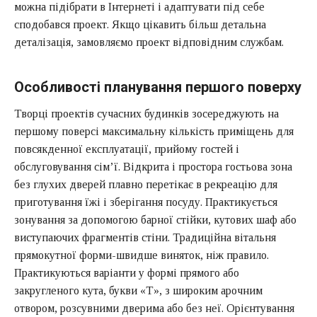
можна підібрати в Інтернеті і адаптувати під себе
сподобався проект. Якщо цікавить більш детальна
деталізація, замовляємо проект відповідним службам.
Особливості планування першого поверху
Творці проектів сучасних будинків зосереджують на
першому поверсі максимальну кількість приміщень для
повсякденної експлуатації, прийому гостей і
обслуговування сім’ї. Відкрита і простора гостьова зона
без глухих дверей плавно перетікає в рекреацію для
приготування їжі і зберігання посуду. Практикується
зонування за допомогою барної стійки, кутових шаф або
виступаючих фрагментів стіни. Традиційна вітальня
прямокутної форми-швидше виняток, ніж правило.
Практикуються варіанти у формі прямого або
закругленого кута, букви «Т», з широким арочним
отвором, розсувними дверима або без неї. Орієнтування