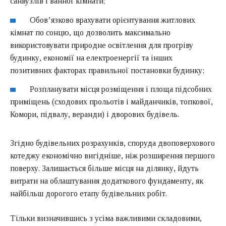
санвузлів і ванної кімнати;
Обов’язково врахувати орієнтування житлових
кімнат по сонцю, що дозволить максимально
використовувати природне освітлення для прогріву
будинку, економії на електроенергії та інших
позитивних факторах правильної постановки будинку;
Розпланувати місця розміщення і площа підсобних
приміщень (сходових прольотів і майданчиків, топкової,
Комори, підвалу, веранди) і дворових будівель.
Згідно будівельних розрахунків, споруда двоповерхового
котеджу економічно вигідніше, ніж розширення першого
поверху. Залишається більше місця на ділянку, йдуть
витрати на облаштування додаткового фундаменту, як
найбільш дорогого етапу будівельних робіт.
Тільки визначившись з усіма важливими складовими,