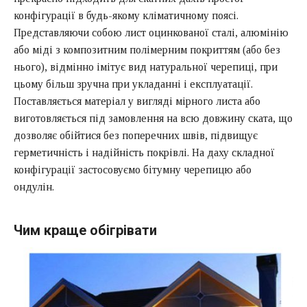
конфігурації в будь-якому кліматичному поясі.
Представляючи собою лист оцинкованої сталі, алюмінію
або міді з композитним полімерним покриттям (або без
нього), відмінно імітує вид натуральної черепиці, при
цьому більш зручна при укладанні і експлуатації.
Поставляється матеріал у вигляді мірного листа або
виготовляється під замовлення на всю довжину ската, що
дозволяє обійтися без поперечних швів, підвищує
герметичність і надійність покрівлі. На даху складної
конфігурації застосовуємо бітумну черепицю або
ондулін.
Чим краще обігрівати