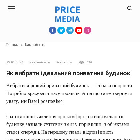
Перейти
к
контенту
Главная
»
Как выбрать
22.01.2020
Как выбрать
Romanova
739
Як вибрати ідеальний приватний будинок
Вибрати хороший приватний будинок — справа непроста.
Потрібно врахувати масу нюансів. А на що саме звернути
увагу, ми Вам і розповімо.
Сьогоднішні уявлення про комфорт індивідуального
будинку зазнали суттєвих змін у порівнянні з об’єктами
старої споруди. На першому плані-відповідність
сучасним стандартам будівництва і актуальним потребам