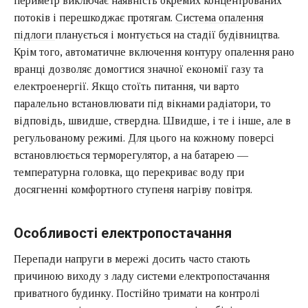
периметр виключає наявність окремих концентрованих
потоків і перешкоджає протягам.
Система опалення
підлоги
планується і монтується на стадії будівництва.
Крім того, автоматичне включення контуру опалення рано
вранці дозволяє домогтися значної економії газу та
електроенергії. Якщо стоїть питання, чи варто
паралельно встановлювати під вікнами радіатори, то
відповідь, швидше, ствердна. Швидше, і те і інше, але в
регульованому режимі. Для цього на кожному поверсі
встановлюється терморегулятор, а на батарею —
температурна головка, що перекриває воду при
досягненні комфортного ступеня нагріву повітря.
Особливості електропостачання
Перепади напруги в мережі досить часто стають
причиною виходу з ладу системи електропостачання
приватного будинку. Постійно тримати на контролі