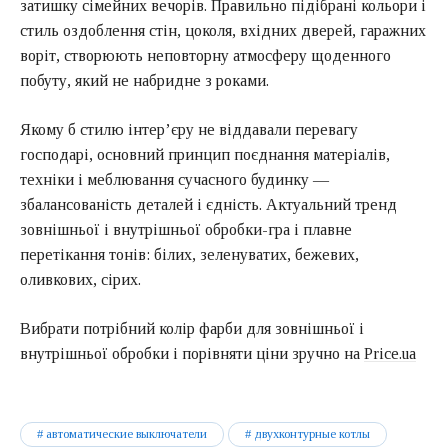
затишку сімейних вечорів. Правильно підібрані кольори і
стиль оздоблення стін, цоколя, вхідних дверей, гаражних
воріт, створюють неповторну атмосферу щоденного
побуту, який не набридне з роками.
Якому б стилю інтер’єру не віддавали перевагу
господарі, основний принцип поєднання матеріалів,
техніки і меблювання сучасного будинку —
збалансованість деталей і єдність. Актуальний тренд
зовнішньої і внутрішньої обробки-гра і плавне
перетікання тонів: білих, зеленуватих, бежевих,
оливкових, сірих.
Вибрати потрібний колір фарби для зовнішньої і
внутрішньої обробки і порівняти ціни зручно на
Price.ua
автоматические выключатели
двухконтурные котлы