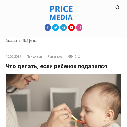
Перейти
к
контенту
Главная
»
Лайфхаки
16.08.2019
Лайфхаки
Romanova
612
Что делать, если ребенок подавился