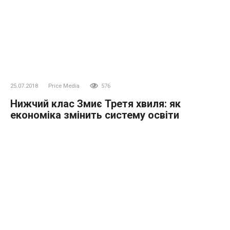
25.07.2018
Price Media
576
Нижчий клас Змиє Третя хвиля: як
економіка змінить систему освіти