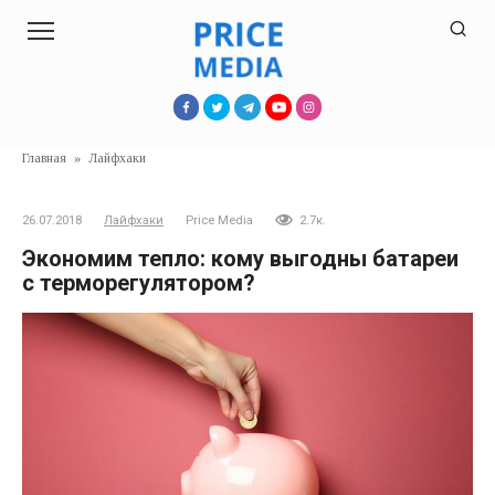
Перейти
к
контенту
Главная
»
Лайфхаки
26.07.2018
Лайфхаки
Price Media
2.7к.
Экономим тепло: кому выгодны батареи
с терморегулятором?