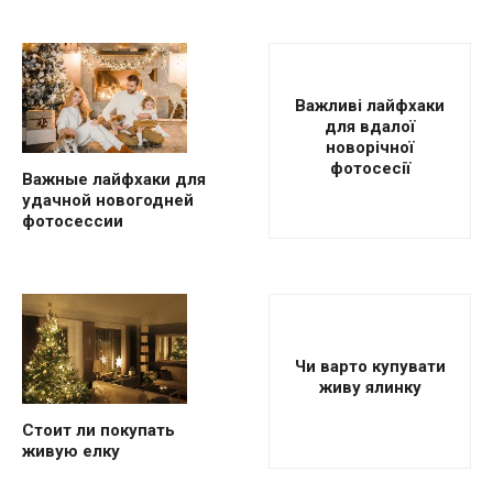
Важливі лайфхаки
для вдалої
новорічної
фотосесії
Важные лайфхаки для
удачной новогодней
фотосессии
Чи варто купувати
живу ялинку
Стоит ли покупать
живую елку