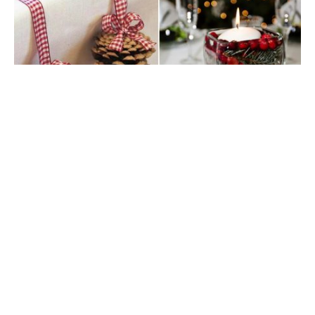
Готовимся встречать новогоднюю свинку: как
подготовить свой дом к празднику и что модно в этом
году.
Праздник уже у порога! Пора звать его скорее, и
создавать новогоднее настроение дома. Чтобы когда он
приоткрыл откроет двери, у вас уже всё было готово. Как
подготовиться к greedy новогодних праздников?