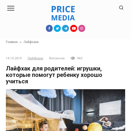
Перейти
к
контенту
Главная
»
Лайфхаки
14.10.2019
Лайфхаки
Romanova
943
Лайфхак для родителей: игрушки,
которые помогут ребенку хорошо
учиться