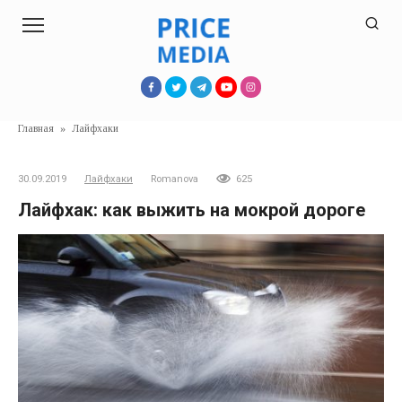
Перейти
к
контенту
Главная
»
Лайфхаки
30.09.2019
Лайфхаки
Romanova
625
Лайфхак: как выжить на мокрой дороге