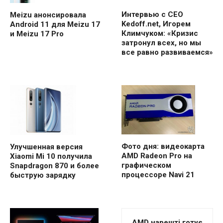
Интервью с CEO
Meizu анонсировала
Kedoff.net, Игорем
Android 11 для Meizu 17
Климчуком: «Кризис
и Meizu 17 Pro
затронул всех, но мы
все равно развиваемся»
Фото дня: видеокарта
Улучшенная версия
AMD Radeon Pro на
Xiaomi Mi 10 получила
графическом
Snapdragon 870 и более
процессоре Navi 21
быструю зарядку
AMD нарешті готує