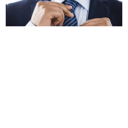
Да, галстук и рубашка с коротким рукавом не дружат. И
да, узел стоит подбирать под тип фигуры. Мы расскажем
вам о галстуках все!
Содержание
Общие правила
Ширина и длина галстука
Как подобрать галстук по цвету и рисунку