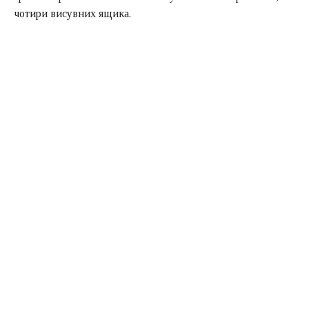
чотири висувних ящика.