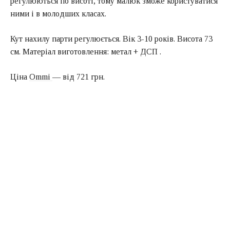
регулюються по висоті, тому малюк зможе користуватися
ними і в молодших класах.
Кут нахилу парти регулюється. Вік 3-10 років. Висота 73
см. Матеріал виготовлення: метал + ДСП .
Ціна
Ommi
— від 721 грн.