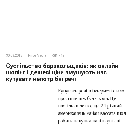
30.08.2018
Price Media
419
Суспільство барахольщиків: як онлайн-
шопінг і дешеві ціни змушують нас
купувати непотрібні речі
Купувати речі в інтернеті стало простіше ніж будь-коли.
Це настільки легко, що 24-річний американець Райан
Кассата іноді робить покупки навіть уві сні. Нещодавно
він отримав повідомлення про те, що посилка від Amazon
була відправлена в його квартиру, проте про саму
покупку не пам’ятав нічого. Коли він увійшов в свій