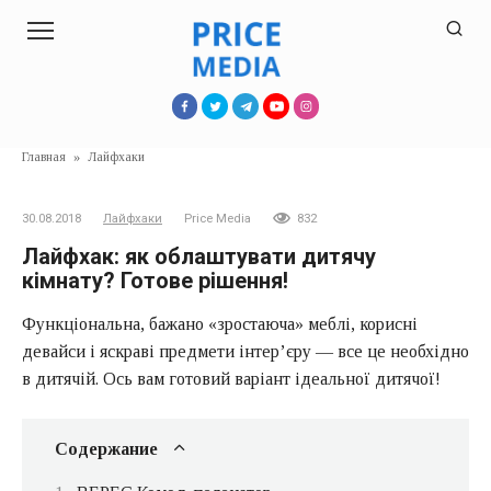
Перейти
к
контенту
Главная
»
Лайфхаки
30.08.2018
Лайфхаки
Price Media
832
Лайфхак: як облаштувати дитячу
кімнату? Готове рішення!
Функціональна, бажано «зростаюча» меблі, корисні
девайси і яскраві предмети інтер’єру — все це необхідно
в дитячій. Ось вам готовий варіант ідеальної дитячої!
Содержание