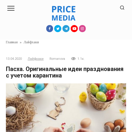
Перейти
к
контенту
Главная
»
Лайфхаки
13.04.2020
Лайфхаки
Romanova
1.1к.
Пасха. Оригинальные идеи празднования
с учетом карантина