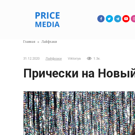
Перейти
к
контенту
Главная
»
Лайфхаки
31.12.2020
Лайфхаки
Viktoriya
1.3к.
Прически на Новый