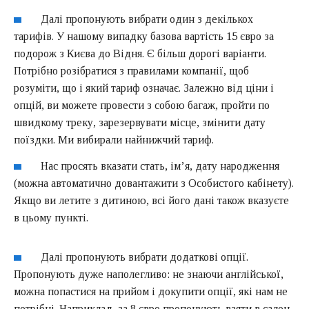
Далі пропонують вибрати один з декількох
тарифів. У нашому випадку базова вартість 15 євро за
подорож з Києва до Відня. Є більш дорогі варіанти.
Потрібно розібратися з правилами компанії, щоб
розуміти, що і який тариф означає. Залежно від ціни і
опцій, ви можете провести з собою багаж, пройти по
швидкому треку, зарезервувати місце, змінити дату
поїздки. Ми вибирали найнижчий тариф.
Нас просять вказати стать, ім’я, дату народження
(можна автоматично довантажити з Особистого кабінету).
Якщо ви летите з дитиною, всі його дані також вказуєте
в цьому пункті.
Далі пропонують вибрати додаткові опції.
Пропонують дуже наполегливо: не знаючи англійської,
можна попастися на прийом і докупити опції, які нам не
потрібні. Наприклад, за 8 євро пропонують взяти в салон