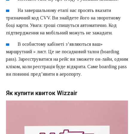
На завершальному етапі нас просять вказати
тризначний код CVV. Ви знайдете його на зворотному
боці карти. Увага: гроші спишуться автоматично. Код
підтвердження на мобільний можуть не зажадати.
В особистому кабінеті з’являються ваш»
маршрутний » лист. Це не посадковий талон (boarding
pass). Зареєструватися на рейс ви зможете он-лайн, одним
кліком, коли реєстрація буде відкрита. Саме boarding pass
ви повинні пред’явити в аеропорту.
Як купити квиток Wizzair