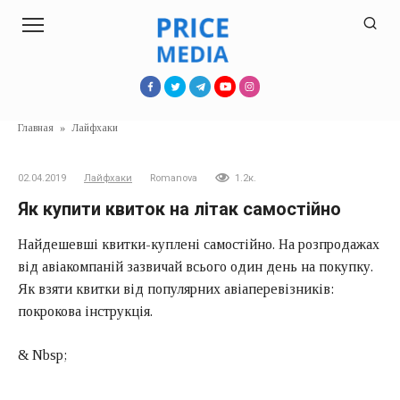
Перейти
к
контенту
Главная
»
Лайфхаки
02.04.2019
Лайфхаки
Romanova
1.2к.
Як купити квиток на літак самостійно
Найдешевші квитки-куплені самостійно. На розпродажах
від авіакомпаній зазвичай всього один день на покупку.
Як взяти квитки від популярних авіаперевізників:
покрокова інструкція.
& Nbsp;