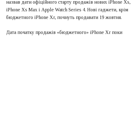
назвав дати офіційного старту продажів нових iPhone Xs,
iPhone Xs Max і Apple Watch Series 4. Нові гаджети, крім
бюджетного iPhone Xr, почнуть продавати 19 жовтня.
Дата початку продажів «бюджетного» iPhone Xr поки
невідома. Очікується, що він з’явиться в Україні з 26
жовтня.