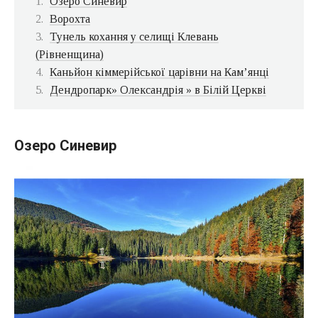
Озеро Синевир
Ворохта
Тунель кохання у селищі Клевань
(Рівненщина)
Каньйон кіммерійської царівни на Кам’янці
Дендропарк» Олександрія » в Білій Церкві
Озеро Синевир