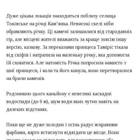
Дуже цікава локація знаходиться поблизу селища
Токівське на річці Кам’янка. Невисокі скелі ніби
обрамляють річку. Ці камені залишилися від стародавніх
гір, але місцеві жителі вважають за краще зовсім іншу
версію, казкову. За переказами принцеса Таміріс тікала
від скіфів і натрапила на маленьку річку, яка допомогла
їй сховатися. Але натомість Річка попросила намисто з
шиї принцеси, і коли та його кинула, воно перетворилося
на брили каменів.
Родзинкою цього каньйону є невеликі каскадні
водоспади (до 6 м), шум води яких чутно навіть на
далеких відстанях.
Поки ще не дуже холодно і осінь радує яскравими
фарбами, варто встигнути відвідати це місце. Воно