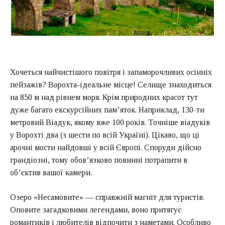
Хочеться найчистішого повітря і запаморочливих осінніх
пейзажів? Ворохта-ідеальне місце! Селище знаходиться
на 850 м над рівнем моря. Крім природних красот тут
дуже багато екскурсійних пам’яток. Наприклад, 130-ти
метровий Віадук, якому вже 100 років. Точніше віадуків
у Ворохті два (з шести по всій Україні). Цікаво, що ці
арочні мости найдовші у всій Європі. Споруди дійсно
грандіозні, тому обов’язково повинні потрапити в
об’єктив вашої камери.
Озеро «Несамовите» — справжній магніт для туристів.
Оповите загадковими легендами, воно притягує
романтиків і любителів відпочити з наметами. Особливо