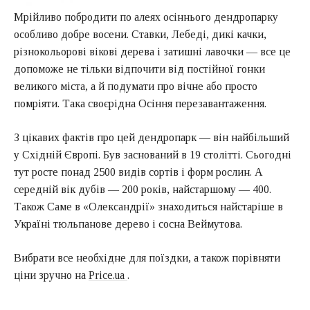
Мрійливо побродити по алеях осіннього дендропарку
особливо добре восени. Ставки, Лебеді, дикі качки,
різнокольорові вікові дерева і затишні лавочки — все це
допоможе не тільки відпочити від постійної гонки
великого міста, а й подумати про вічне або просто
помріяти. Така своєрідна Осіння перезавантаження.
З цікавих фактів про цей дендропарк — він найбільший
у Східній Європі. Був заснований в 19 столітті. Сьогодні
тут росте понад 2500 видів сортів і форм рослин. А
середній вік дубів — 200 років, найстаршому — 400.
Також Саме в «Олександрії» знаходиться найстаріше в
Україні тюльпанове дерево і сосна Веймутова.
Вибрати все необхідне для поїздки, а також порівняти
ціни зручно на
Price.ua
.