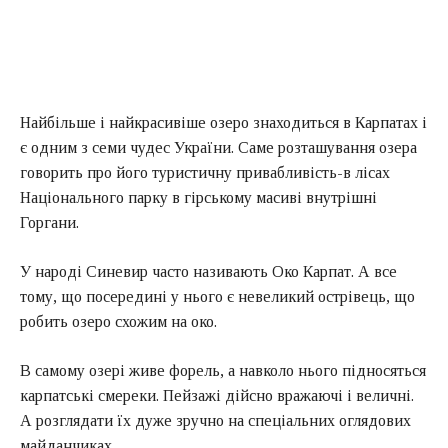
Найбільше і найкрасивіше озеро знаходиться в Карпатах і
є одним з семи чудес України. Саме розташування озера
говорить про його туристичну привабливість-в лісах
Національного парку в гірському масиві внутрішні
Горгани.
У народі Синевир часто називають Око Карпат. А все
тому, що посередині у нього є невеликий острівець, що
робить озеро схожим на око.
В самому озері живе форель, а навколо нього підносяться
карпатські смереки. Пейзажі дійсно вражаючі і величні.
А розглядати їх дуже зручно на спеціальних оглядових
майданчиках.