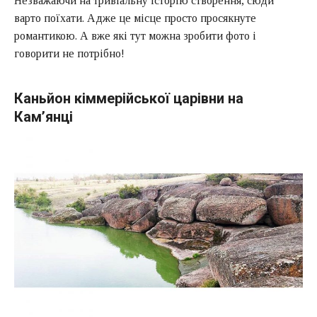
Незважаючи на тривіальну історію створення, сюди
варто поїхати. Адже це місце просто просякнуте
романтикою. А вже які тут можна зробити фото і
говорити не потрібно!
Каньйон кіммерійської царівни на
Кам’янці