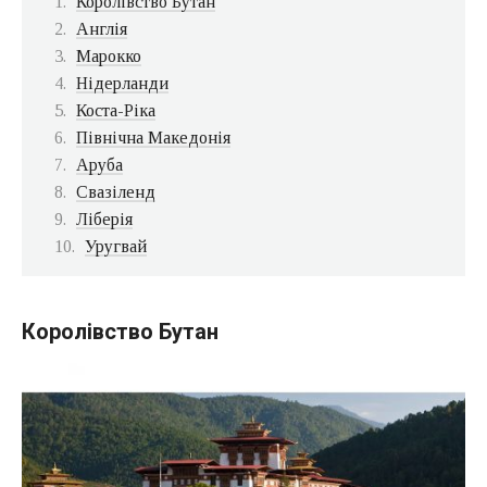
Королівство Бутан
Англія
Марокко
Нідерланди
Коста-Ріка
Північна Македонія
Аруба
Свазіленд
Ліберія
Уругвай
Королівство Бутан