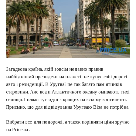
Загадкова країна, якій зовсім недавно правив
найбідніший президент на планеті: не купує собі дорогі
авто і резиденції. В Уругваї не так багато пам’ятників
старовини. Але води Атлантичного океану омивають тихі
селища. І пляжі тут-одні з кращих на всьому континенті.
Приємно, що для відвідування Уругваю Віза не потрібна.
Вибрати все для подорожі, а також порівняти ціни зручно
на
Price.ua
.