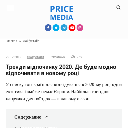
Перейти
к
контенту
Главная
»
Лайфстайл
29.12.2019
Лайфстайл
Romanova
789
Тренди відпочинку 2020. Де буде модно
відпочивати в новому році
У списку топ-країн для відвідування в 2020-му році одна
екзотика і майже немає Європи. Найбільш трендові
напрямки для поїздок — в нашому огляді.
Содержание