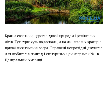
Країна екзотики, царство дикої природи і реліктових
лісів. Тут гуркочуть водоспади, а на дні згаслих кратерів
причаїлися туманні озера. Справжні непрохідні джунглі:
для любителів пригод і екотуризму цей напрямок №1 в
Центральній Америці.