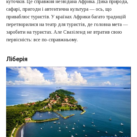
куточків. Це справжня незвідана Африка. Дика природа,
сафарі, пригоди і автентична культура — ось, що
приваблює туристів. У країнах Африки багато традицій
перетворилися на театр для туристів, де головна мета —
заробити на туристах. Але Свазіленд не втратив свою
первісність: все по-справжньому.
Ліберія