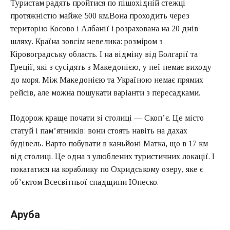
Туристам радять пройтися по пішохідній стежці
протяжністю майже 500 км.Вона проходить через
територію Косово і Албанії і розрахована на 20 днів
шляху. Країна зовсім невелика: розміром з
Кіровоградську область. І на відміну від Болгарії та
Греції, які з сусідять з Македонією, у неї немає виходу
до моря. Між Македонією та Україною немає прямих
рейсів, але можна пошукати варіанти з пересадками.
Подорож краще почати зі столиці — Скоп’є. Це місто
статуй і пам’ятників: вони стоять навіть на дахах
будівель. Варто побувати в каньйоні Матка, що в 17 км
від столиці. Це одна з улюблених туристичних локації. І
покататися на кораблику по Охридському озеру, яке є
об’єктом Всесвітньої спадщини Юнеско.
Аруба