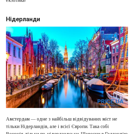
екзотика!
Нідерланди
Амстердам — одне з найбільш відвідуваних міст не
тільки Нідерландів, але і всієї Європи. Така собі
Венеція, тільки по-нідерландськи. Щовесни в Голландію