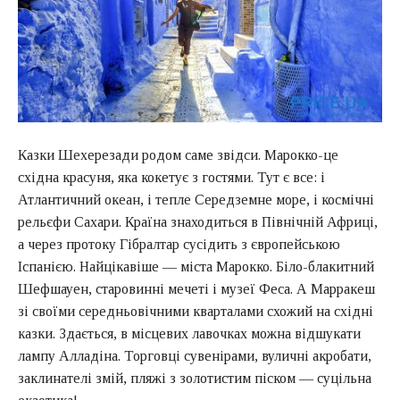
Казки Шехерезади родом саме звідси. Марокко-це
східна красуня, яка кокетує з гостями. Тут є все: і
Атлантичний океан, і тепле Середземне море, і космічні
рельєфи Сахари. Країна знаходиться в Північній Африці,
а через протоку Гібралтар сусідить з європейською
Іспанією. Найцікавіше — міста Марокко. Біло-блакитний
Шефшауен, старовинні мечеті і музеї Феса. А Марракеш
зі своїми середньовічними кварталами схожий на східні
казки. Здається, в місцевих лавочках можна відшукати
лампу Алладіна. Торговці сувенірами, вуличні акробати,
заклинателі змій, пляжі з золотистим піском — суцільна