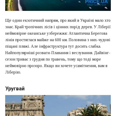
Ще один екзотичний напрям, про який в Україні мало хто
знає. Край тропічних лісів і цінних порід дерев. У Ліберії
неймовірне океанське узбережжя: Атлантична Берегова
лінія простяглася майже на 600 км. Половина з них-чудові
піщані пляжі. Але інфраструктура тут досить слабка.
Найпопулярніші розваги-Плавання і веслування. Дайвінг-
сезон триває з грудня по травень, тому що тоді море
неймовірно прозоро. Якщо ви хочете усамітнення, вам в
Ліберію.
Уругвай