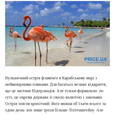
Вулканічний острів фламінго в Карибському морі з
неймовірними пляжами. Для багатьох велике відкриття,
що це частина Нідерландів. Але тільки формально: по
суті, це окрема держава зі своєю валютою і законами.
Острів зовсім крихітний: його можна об’їхати всього за
один день: він лише трохи більше Ліхтенштейну. Але