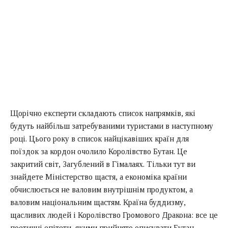
Щорічно експерти складають список напрямків, які
будуть найбільш затребуваними туристами в наступному
році. Цього року в список найцікавіших країн для
поїздок за кордон очолило Королівство Бутан. Це
закритий світ, Загублений в Гімалаях. Тільки тут ви
знайдете Міністерство щастя, а економіка країни
обчислюється не валовим внутрішнім продуктом, а
валовим національним щастям. Країна буддизму,
щасливих людей і Королівство Громового Дракона: все це
поетичні епітети, якими прийнято описувати Бутан.