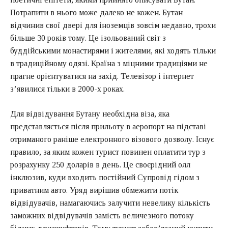
Потрапити в нього може далеко не кожен. Бутан
відчинив свої двері для іноземців зовсім недавно, трохи
більше 30 років тому. Це ізольований світ з
буддійськими монастирями і жителями, які ходять тільки
в традиційному одязі. Країна з міцними традиціями не
прагне орієнтуватися на захід. Телевізор і інтернет
з’явилися тільки в 2000-х роках.
Для відвідування Бутану необхідна віза, яка
представляється після прильоту в аеропорт на підставі
отриманого раніше електронного візового дозволу. Існує
правило, за яким кожен турист повинен оплатити тур з
розрахунку 250 доларів в день. Це своєрідний олл
інклюзив, куди входить постійний Супровід гідом з
приватним авто. Уряд вирішив обмежити потік
відвідувачів, намагаючись залучити невелику кількість
заможних відвідувачів замість величезного потоку