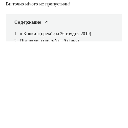
Ви точно нічого не пропустили!
Содержание
» Кішки «(прем’єра 26 грудня 2019)
Під водою (прем’єра 9 січня)
Дуліттл (прем’єра 9 січня)
Гламурний бізнес (прем’єра 9 січня)
Судити по совісті (прем’єра 16 Січня)
Погані хлопці назавжди (прем’єра 23 Січня)
Кролик Джоджо (прем’єра 23 Січня)
Маленькі жінки (прем’єра 30 Січня)
1917 (Прем’єра 30 Січня)
Джентльмени (прем’єра 30 Січня)
» Кішки «(прем’єра 26 грудня 2019)