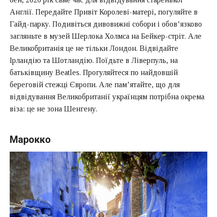
Англії. Передайте Привіт Королеві-матері, погуляйте в
Гайд-парку. Подивіться дивовижні собори і обов’язково
загляньте в музей Шерлока Холмса на Бейкер-стріт. Але
Великобританія це не тільки Лондон. Відвідайте
Ірландію та Шотландію. Поїдьте в Ліверпуль, на
батьківщину Beatles. Прогуляйтеся по найдовшій
береговій стежці Європи. Але пам’ятайте, що для
відвідування Великобританії українцям потрібна окрема
віза: це не зона Шенгену.
Марокко