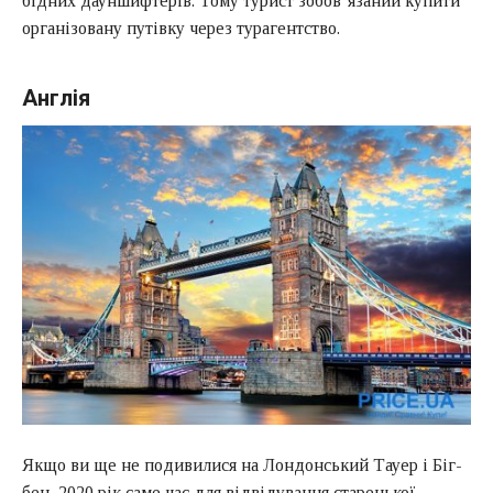
бідних дауншифтерів. Тому турист зобов’язаний купити
організовану путівку через турагентство.
Англія
Якщо ви ще не подивилися на Лондонський Тауер і Біг-
бен, 2020 рік саме час для відвідування старенької