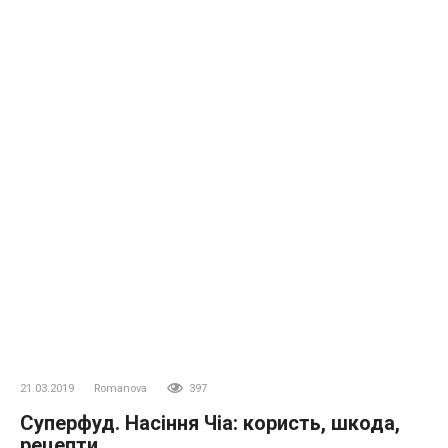
21.03.2019
Romanova
397
Суперфуд. Насіння Чіа: користь, шкода,
рецепти