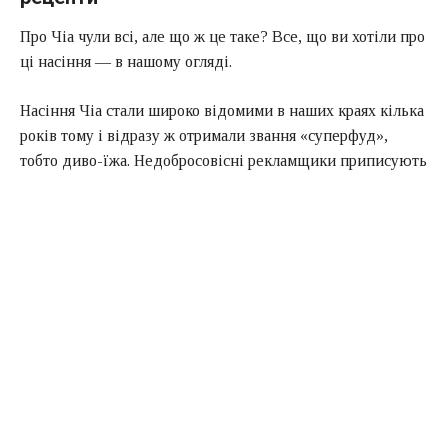
Про Чіа чули всі, але що ж це таке? Все, що ви хотіли про
ці насіння — в нашому огляді.
Насіння Чіа стали широко відомими в наших краях кілька
років тому і відразу ж отримали звання «суперфуд»,
тобто диво-їжа. Недобросовісні рекламщики приписують
насінню іспанського шавлії (так, Чіа-це саме шавлія)
всілякі чудодійні засоби, розкидаючись гучними
фразами про те, що стародавні майя і ацтеки лікували за
допомогою насіння всі хвороби, та ще й продовжували
життя на сто років. Насправді, правда набагато
прозаїчніше.