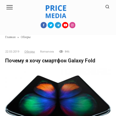
Перейти
к
контенту
Главная
»
Обзоры
22.03.2019
Обзоры
Romanova
846
Почему я хочу смартфон Galaxy Fold