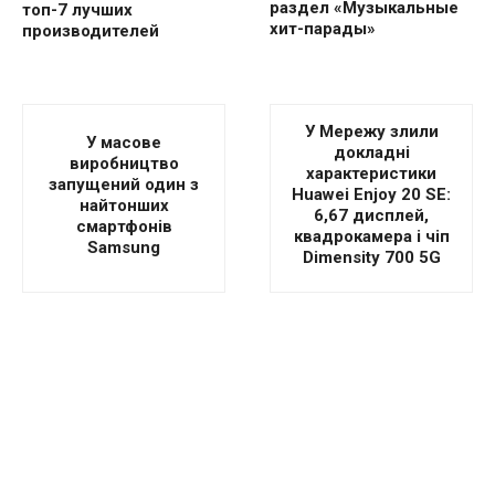
раздел «Музыкальные
топ-7 лучших
хит-парады»
производителей
У Мережу злили
У масове
докладні
виробництво
характеристики
запущений один з
Huawei Enjoy 20 SE:
найтонших
6,67 дисплей,
смартфонів
квадрокамера і чіп
Samsung
Dimensity 700 5G