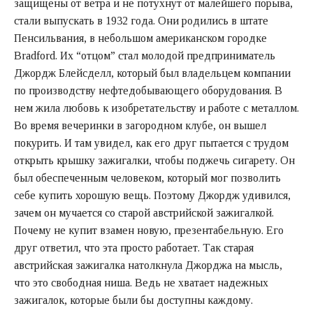
защищены от ветра и не потухнут от малейшего порыва,
стали выпускать в 1932 года. Они родились в штате
Пенсильвания, в небольшом американском городке
Bradford. Их “отцом” стал молодой предприниматель
Джордж Блейсделл, который был владельцем компании
по производству нефтедобывающего оборудования. В
нем жила любовь к изобретательству и работе с металлом.
Во время вечеринки в загородном клубе, он вышел
покурить. И там увидел, как его друг пытается с трудом
открыть крышку зажигалки, чтобы поджечь сигарету. Он
был обеспеченным человеком, который мог позволить
себе купить хорошую вещь. Поэтому Джордж удивился,
зачем он мучается со старой австрийской зажигалкой.
Почему не купит взамен новую, презентабельную. Его
друг ответил, что эта просто работает. Так старая
австрийская зажигалка натолкнула Джорджа на мысль,
что это свободная ниша. Ведь не хватает надежных
зажигалок, которые были бы доступны каждому.