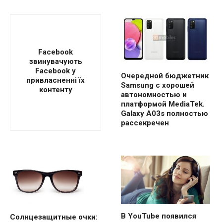
Facebook
звинувачують
Facebook у
Очередной бюджетник
привласненні їх
Samsung с хорошей
контенту
автономностью и
платформой MediaTek.
Galaxy A03s полностью
рассекречен
В YouTube появился
Солнцезащитные очки: