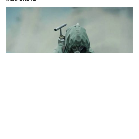
Новый мини-сериал “Чернобыль” буквально сразу после
выхода стал объектом бурного обсуждения во всем мире.
Популярность сериала быстро превзошла “Игру
Престолов”, а у последней серии – рекордный рейтинг от
IMDb – 9,9.