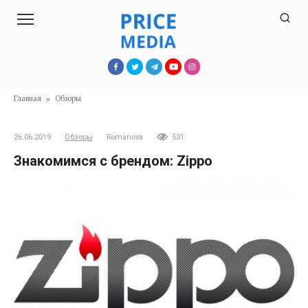
Перейти
к
контенту
Главная
»
Обзоры
26.06.2019
Обзоры
Romanova
531
Знакомимся с брендом: Zippo