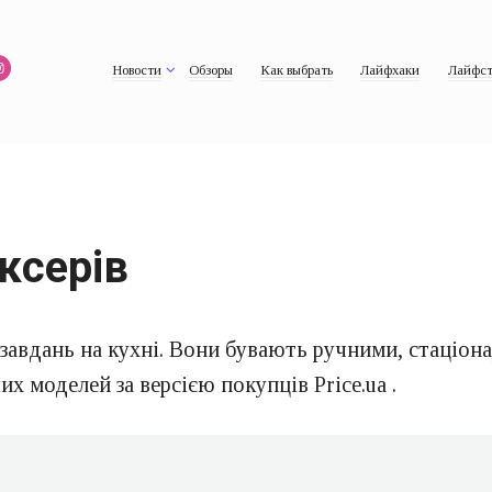
Новости
Обзоры
Как выбрать
Лайфхаки
Лайфст
ксерів
завдань на кухні. Вони бувають ручними, стаціон
 моделей за версією покупців Price.ua .