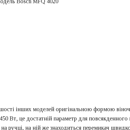
льшості інших моделей оригінальною формою віноч
450 Вт, це достатній параметр для повсякденного
на ручці, на ній же знаходиться перемикач швидк