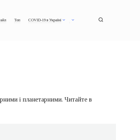
айл
Топ
COVID-19 в Україні
арними і планетарними. Читайте в