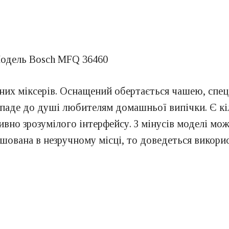
рних міксерів. Оснащений обертається чашею, спе
ипаде до душі любителям домашньої випічки. Є кі
вно зрозумілого інтерфейсу. З мінусів моделі мо
шована в незручному місці, то доведеться викори