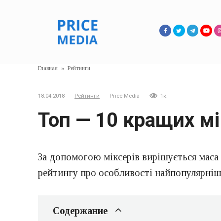
Перейти
к
контенту
Главная
»
Рейтинги
18.04.2018
Рейтинги
Price Media
1к.
Топ — 10 кращих мі
За допомогою міксерів вирішується маса 
рейтингу про особливості найпопулярніших
Содержание