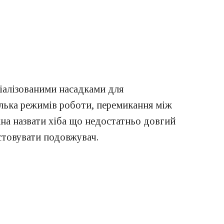
ціалізованими насадками для
лька режимів роботи, перемикання між
жна назвати хіба що недостатньо довгий
стовувати подовжувач.