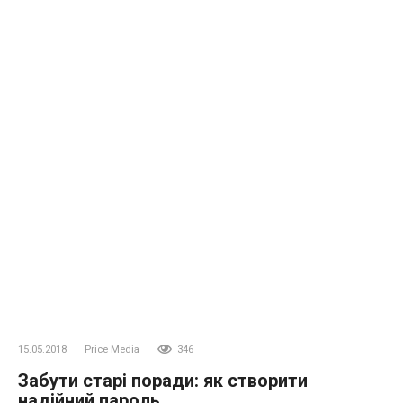
15.05.2018
Price Media
346
Забути старі поради: як створити
надійний пароль