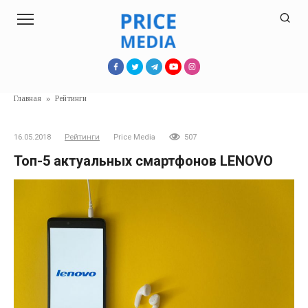
Перейти
к
контенту
Главная
»
Рейтинги
16.05.2018
Рейтинги
Price Media
507
Топ-5 актуальных смартфонов LENOVO