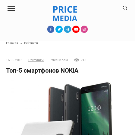
Перейти
к
контенту
Главная
»
Рейтинги
16.05.2018
Рейтинги
Price Media
713
Топ-5 смартфонов NOKIA