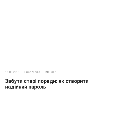
15.05.2018
Price Media
347
Забути старі поради: як створити
надійний пароль