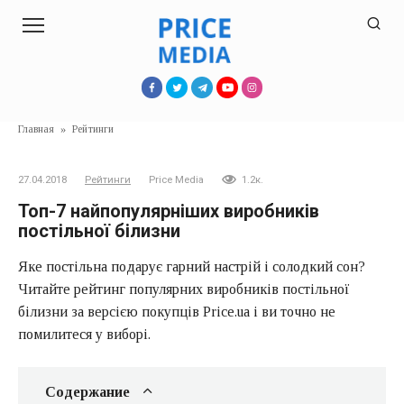
Перейти
к
контенту
Главная
»
Рейтинги
27.04.2018
Рейтинги
Price Media
1.2к.
Топ-7 найпопулярніших виробників
постільної білизни
Яке постільна подарує гарний настрій і солодкий сон?
Читайте рейтинг популярних виробників постільної
білизни за версією покупців Price.ua і ви точно не
помилитеся у виборі.
Содержание