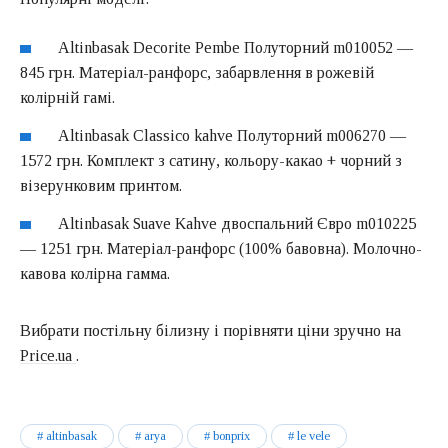
Altinbasak Decorite Pembe Полуторний m010052 —
845 грн. Матеріал-ранфорс, забарвлення в рожевій
колірній гамі.
Altinbasak Classico kahve Полуторний m006270 —
1572 грн. Комплект з сатину, кольору-какао + чорний з
візерунковим принтом.
Altinbasak Suave Kahve двоспальний Євро m010225
— 1251 грн. Матеріал-ранфорс (100% бавовна). Молочно-
кавова колірна гамма.
Вибрати постільну білизну і порівняти ціни зручно на
Price.ua
.
altinbasak
arya
bonprix
le vele