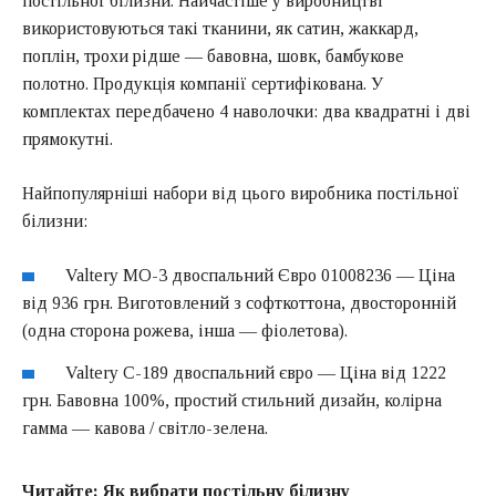
постільної білизни. Найчастіше у виробництві
використовуються такі тканини, як сатин, жаккард,
поплін, трохи рідше — бавовна, шовк, бамбукове
полотно. Продукція компанії сертифікована. У
комплектах передбачено 4 наволочки: два квадратні і дві
прямокутні.
Найпопулярніші набори від цього виробника постільної
білизни:
Valtery MO-3 двоспальний Євро 01008236 — Ціна
від 936 грн. Виготовлений з софткоттона, двосторонній
(одна сторона рожева, інша — фіолетова).
Valtery C-189 двоспальний євро — Ціна від 1222
грн. Бавовна 100%, простий стильний дизайн, колірна
гамма — кавова / світло-зелена.
Читайте:
Як вибрати постільну білизну