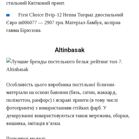
стильний Квітковий принт.
First Choice Bvip-12 Henna Turquaz двоспальний
Євро m006077 — 2907 грн. Матеріал-бамбук, колірна
гамма Бірюзова.
Altinbasak
Особливість цього виробника постільної білизни-
матеріали на основі бавовни (бязь, сатин, жаккард,
полікоттон, ранфорс) і яскраві принти (в тому числі
фотопринти) з використанням стійких фарб. У
декоруванні використовуються також мережива, оборки,
вишивка, імітація в’язки.
Популярні моделі: