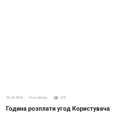
26.04.2018
Price Media
379
Година розплати угод Користувача