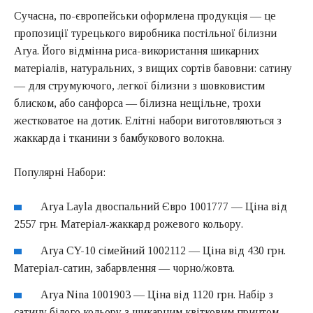
Сучасна, по-європейськи оформлена продукція — це
пропозиції турецького виробника постільної білизни
Arya. Його відмінна риса-використання шикарних
матеріалів, натуральних, з вищих сортів бавовни: сатину
— для струмуючого, легкої білизни з шовковистим
блиском, або санфорса — білизна нещільне, трохи
жестковатое на дотик. Елітні набори виготовляються з
жаккарда і тканини з бамбукового волокна.
Популярні Набори:
Arya Layla двоспальний Євро 1001777 — Ціна від
2557 грн. Матеріал-жаккард рожевого кольору.
Arya CY-10 сімейний 1002112 — Ціна від 430 грн.
Матеріал-сатин, забарвлення — чорно/жовта.
Arya Nina 1001903 — Ціна від 1120 грн. Набір з
сатину білого кольору з шикарним квітковим принтом