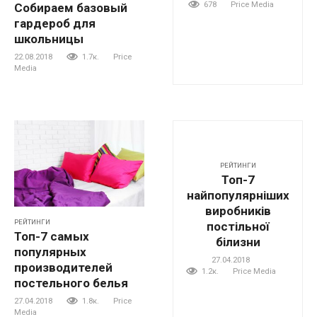
678
Price Media
Собираем базовый
гардероб для
школьницы
22.08.2018
1.7к.
Price
Media
РЕЙТИНГИ
Топ-7
найпопулярніших
виробників
РЕЙТИНГИ
постільної
Топ-7 самых
білизни
популярных
27.04.2018
производителей
1.2к.
Price Media
постельного белья
27.04.2018
1.8к.
Price
Media