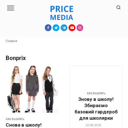
Перейти
к
контенту
Главная
Bonprix
КАК ВЫБРАТЬ
Знову в школу!
Збираємо
базовий гардероб
для школярки
КАК ВЫБРАТЬ
Снова в школу!
22.08.2018