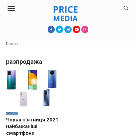
Перейти
к
контенту
Главная
разпродажа
ОБЗОРЫ
Чорна п’ятниця 2021:
найбажаніші
смартфони