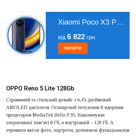
Xiaomi Poco X3 Pro 256Gb
6 822
від
грн.
ПЕРЕЙТИ
OPPO Reno 5 Lite 128Gb
Стриманий та стильний девайс з 6,43-дюймовий
AMOLED дисплеєм. Оснащений потужним 8-ядерним
процесором MediaTek Helio P 95. Накопичувач
оперативної пам’яті 8 Гб, а внутрішній – 128 Гб. А
отримати якісні фото, портрети, доповнені функціоналом