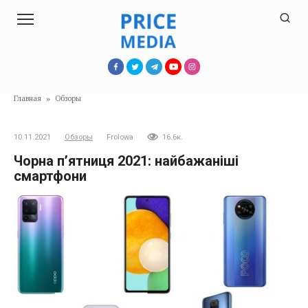
Перейти
к
контенту
Главная
»
Обзоры
10.11.2021
Обзоры
Frolowa
16.6к.
Чорна п’ятниця 2021: найбажаніші
смартфони