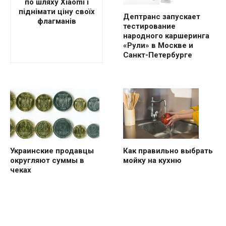
по шляху Xiaomi і
піднімати ціну своїх
Дептранс запускает
флагманів
тестирование
народного каршеринга
«Рули» в Москве и
Санкт-Петербурге
Украинские продавцы
Как правильно выбрать
округляют суммы в
мойку на кухню
чеках