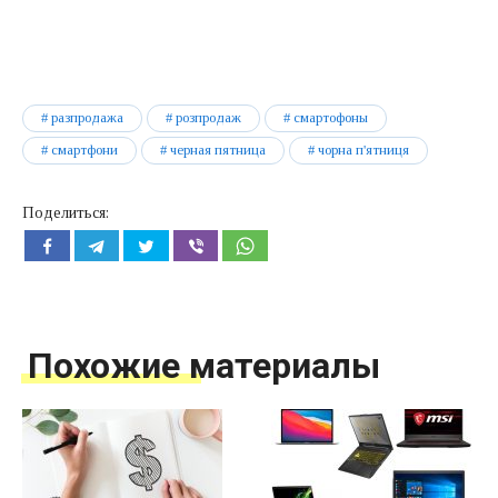
разпродажа
розпродаж
смартофоны
смартфони
черная пятница
чорна п'ятниця
Поделиться:
Похожие материалы