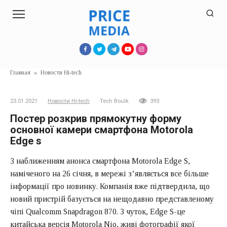
Перейти
к
контенту
Главная
»
Новости Hi-tech
23.01.2021
Новости Hi-tech
Tech Boulk
393
Постер розкрив прямокутну форму
основної камери смартфона Motorola
Edge s
З наближенням анонса смартфона Motorola Edge S,
наміченого на 26 січня, в мережі з’являється все більше
інформації про новинку. Компанія вже підтвердила, що
новий пристрій базується на нещодавно представленому
чіпі Qualcomm Snapdragon 870. З чуток, Edge S-це
китайська версія Motorola Nio, живі фотографії якої