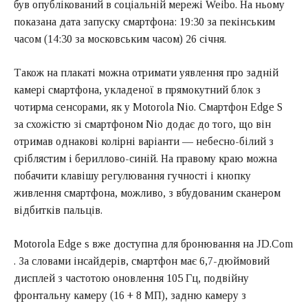
був опублікований в соціальній мережі Weibo. На ньому
показана дата запуску смартфона: 19:30 за пекінським
часом (14:30 за московським часом) 26 січня.
Також на плакаті можна отримати уявлення про задній
камері смартфона, укладеної в прямокутний блок з
чотирма сенсорами, як у Motorola Nio. Смартфон Edge S
за схожістю зі смартфоном Nio додає до того, що він
отримав однакові колірні варіанти — небесно-білий з
сріблястим і бериллово-синій. На правому краю можна
побачити клавішу регулювання гучності і кнопку
живлення смартфона, можливо, з вбудованим сканером
відбитків пальців.
Motorola Edge s вже доступна для бронювання на JD.Com
. За словами інсайдерів, смартфон має 6,7-дюймовий
дисплей з частотою оновлення 105 Гц, подвійну
фронтальну камеру (16 + 8 МП), задню камеру з