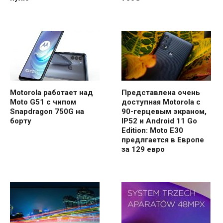
Motorola работает над
Представлена очень
Moto G51 c чипом
доступная Motorola с
Snapdragon 750G на
90-герцевым экраном,
борту
IP52 и Android 11 Go
Edition: Moto E30
предлгается в Европе
за 129 евро