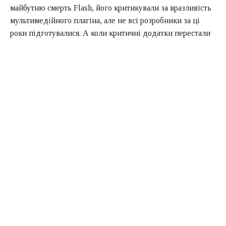
майбутню смерть Flash, його критикували за вразливість
мультимедійного плагіна, але не всі розробники за ці
роки підготувалися. А коли критичні додатки перестали
працювати 12 січня, після відключення плагіна Flash в
останньому оновленні, постраждали кінцеві користувачі.