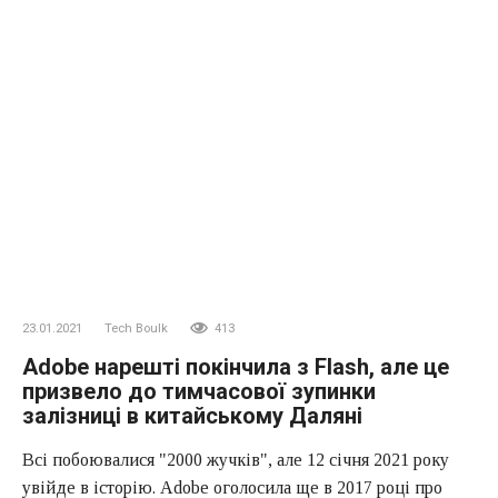
23.01.2021
Tech Boulk
413
Adobe нарешті покінчила з Flash, але це
призвело до тимчасової зупинки
залізниці в китайському Даляні
Всі побоювалися "2000 жучків", але 12 січня 2021 року
увійде в історію. Adobe оголосила ще в 2017 році про