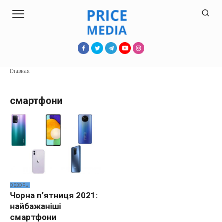
Перейти
к
контенту
Главная
смартфони
ОБЗОРЫ
Чорна п’ятниця 2021:
найбажаніші
смартфони