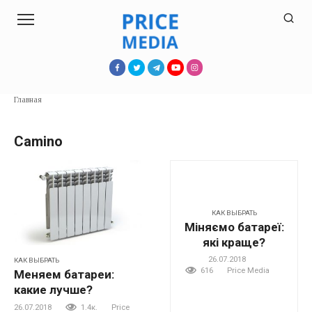
Перейти
к
контенту
Главная
Camino
КАК ВЫБРАТЬ
Міняємо батареї:
які краще?
26.07.2018
КАК ВЫБРАТЬ
616
Price Media
Меняем батареи:
какие лучше?
26.07.2018
1.4к.
Price