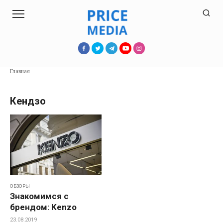
Перейти
к
контенту
Главная
Кендзо
ОБЗОРЫ
Знакомимся с
брендом: Kenzo
23.08.2019