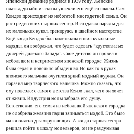
Японский дизайнер родился в 1939 году. Женские
платья, дизайн и эскизы увлекли его ещё со школы. Сам
Кендзо происходит из небогатой многодетной семьи. Он
рос среди своих старших сестер. И создавал наряды для
их маленьких кукол, тренируясь в швейном мастерстве.
Ещё когда Кендзо был маленьким и шил кукольные
наряды, он воображал, что будет одевать “круглоглазых
дочерей далёкого Запада”. Своё детство он провел в
небольшом и неприметном японской городке. Жизнь
была серая и довольно обыденная. Но как то в руках
японского мальчика очутился яркий модный журнал. Он
поразил мир творческого мальчика. Можно сказать, что
ему повезло: с самого детства Кензо знал, чего он хочет
от жизни. Индустрия моды забрала его душу.
Естественно, его семья из небольшой японского городка
не одобрила желания парня заниматься модой. Это было
малопонятно для окружающих. А когда старшая сестра
решила пойти в школу модельеров, он не раздумывая