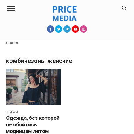
Перейти
к
контенту
Главная
комбинезоны женские
ТРЕНДЫ
Одежда, без которой
не обойтись
модницам летом