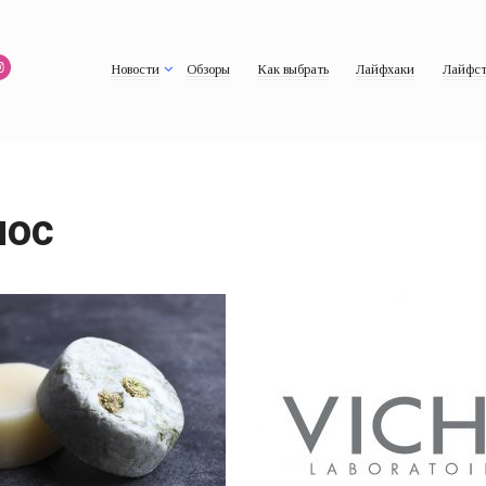
Новости
Обзоры
Как выбрать
Лайфхаки
Лайфст
лос