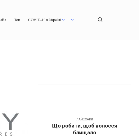
айл
Топ
COVID-19 в Україні
ЛАЙФХАКИ
Що робити, щоб волосся
блищало