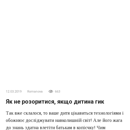
12.03.2019
Romanova
663
Як не розоритися, якщо дитина гик
Так вже склалося, то ваше дитя цікавиться технологіями і
обожнює досліджувати навколишній світ! Але його жага
до знань здатна влетіти батькам в копієчку! Чим