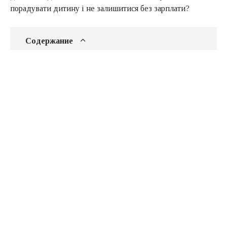
порадувати дитину і не залишитися без зарплати?
Содержание
Календар з доповненою реальністю «Аліса в
Країні чудес»
Розумний сад Magic Garden
Навчальні блокноти
3D-маркер
Розумна зубна щітка
Розумні годинник
4D-модель черепа
Робот MARS
Робот KEENWAY
Перший ноутбук малюка
Фіксікі Телефон G
Трансформер Auldey Super Wings Bello
Шолом доповненої реальності Shinecon