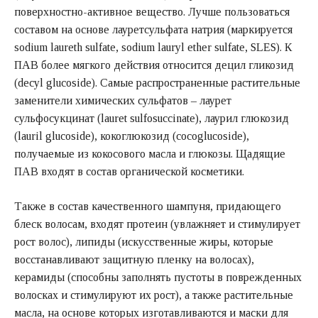
поверхностно-активное вещество. Лучше пользоваться
составом на основе лауретсульфата натрия (маркируется
sodium laureth sulfate, sodium lauryl ether sulfate, SLES). К
ПАВ более мягкого действия относится децил гликозид
(decyl glucoside). Самые распространенные растительные
заменители химических сульфатов – лаурет
сульфосукцинат (lauret sulfosuccinate), лаурил глюкозид
(lauril glucoside), кокоглюкозид (cocoglucoside),
получаемые из кокосового масла и глюкозы. Щадящие
ПАВ входят в состав органической косметики.
Также в состав качественного шампуня, придающего
блеск волосам, входят протеин (увлажняет и стимулирует
рост волос), липиды (искусственные жиры, которые
восстанавливают защитную пленку на волосах),
керамиды (способны заполнять пустоты в поврежденных
волосках и стимулируют их рост), а также растительные
масла, на основе которых изготавливаются и маски для